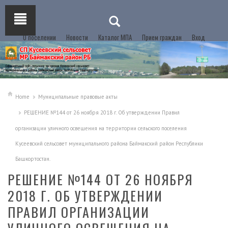
О поселении
Новости
Каталог МПА
Прием граждан
Вход
Home
Муниципальные правовые акты
РЕШЕНИЕ №144 от 26 ноября 2018 г. Об утверждении Правил
организации уличного освещения на территории сельского поселения
Кусеевский сельсовет муниципального района Баймакский район Республики
Башкортостан.
РЕШЕНИЕ №144 ОТ 26 НОЯБРЯ
2018 Г. ОБ УТВЕРЖДЕНИИ
ПРАВИЛ ОРГАНИЗАЦИИ