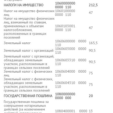
1060000000
НАЛОГИ НА ИМУЩЕСТВО
212,5
0000 110
Налог на имущество физических
1060100000
47
лиц
0000 110
Налог на имущество физических
лиц, взимаемый по ставкам,
применяемых к объектам
1060103001
47
налогообложения,
0000 110
расположенных в границах
поселений
1060600000 0000
Земельный налог
165,5
110
1060603000 0000
Земельный налог с организаций
90,5
110
Земельный налог с организаций,
обладающих земельным
1060603310 0000
90,5
участком, расположенным в
110
границах сельских поселений
Земельный налог с физических
1060604000 0000
75
лиц
110
Земельный налог с физических,
обладающих земельным
1060604310 0000
75
участком, расположенным в
110
границах сельских поселений
1080000000
ГОСУДАРСТВЕННАЯ ПОШЛИНА
20
0000 000
Государственная пошлина за
совершение нотариальных
действий (за исключением
1080400001 0000
13