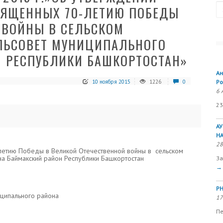
Se
ВЯЩЕННЫХ 70-ЛЕТИЮ ПОБЕДЫ
 ВОЙНЫ В СЕЛЬСКОМ
ЕЛЬСОВЕТ МУНИЦИПАЛЬНОГО
Н РЕСПУБЛИКИ БАШКОРТОСТАН»
Ан
10 ноября 2015
1226
0
Ро
6 
23
А
Н
28
летию Победы в Великой Отечественной войны в сельском
на Баймакский район Республики Башкортостан
За
→
РН
иципального района
17
Пе