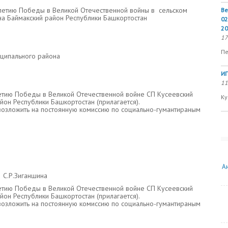
летию Победы в Великой Отечественной войны в сельском
Ве
на Баймакский район Республики Башкортостан
02
20
17
Пе
иципального района
ИП
11
етию Победы в Великой Отечественной войне СП Кусеевский
Ку
йон Республики Башкортостан (прилагается).
озложить на постоянную комиссию по социально-гумантираным
А
иганшина
етию Победы в Великой Отечественной войне СП Кусеевский
йон Республики Башкортостан (прилагается).
озложить на постоянную комиссию по социально-гумантираным