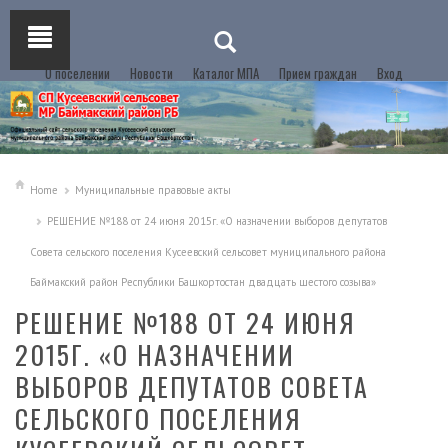
О поселении
Новости
Каталог МПА
Прием граждан
Вход
Home
Муниципальные правовые акты
РЕШЕНИЕ №188 от 24 июня 2015г. «О назначении выборов депутатов
Совета сельского поселения Кусеевский сельсовет муниципального района
Баймакский район Республики Башкортостан двадцать шестого созыва»
РЕШЕНИЕ №188 ОТ 24 ИЮНЯ
2015Г. «О НАЗНАЧЕНИИ
ВЫБОРОВ ДЕПУТАТОВ СОВЕТА
СЕЛЬСКОГО ПОСЕЛЕНИЯ