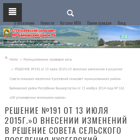
О поселении
Новости
Каталог МПА
Прием граждан
Вход
Home
Муниципальные правовые акты
РЕШЕНИЕ №191 от 13 июля 2015г.»О внесении изменений в решение
Совета сельского поселения Кусеевский сельсовет муниципального района
Баймакский район Республики Башкортостан от 21 ноября 2014 года № 161
«Об установлении земельного налога»
РЕШЕНИЕ №191 ОТ 13 ИЮЛЯ
2015Г.»О ВНЕСЕНИИ ИЗМЕНЕНИЙ
В РЕШЕНИЕ СОВЕТА СЕЛЬСКОГО