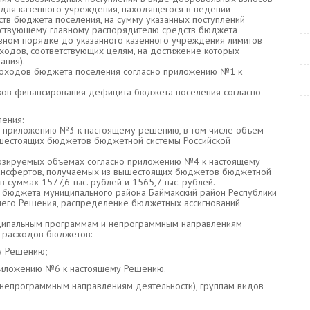
 для казенного учреждения, находящегося в ведении
ств бюджета поселения, на сумму указанных поступлений
тствующему главному распорядителю средств бюджета
вном порядке до указанного казенного учреждения лимитов
ходов, соответствующих целям, на достижение которых
ания).
доходов бюджета поселения согласно приложению №1 к
иков финансирования дефицита бюджета поселения согласно
ения:
о приложению №3 к настоящему решению, в том числе объем
шестоящих бюджетов бюджетной системы Российской
нозируемых объемах согласно приложению №4 к настоящему
ансфертов, получаемых из вышестоящих бюджетов бюджетной
 суммах 1577,6 тыс. рублей и 1565,7 тыс. рублей.
 бюджета муниципального района Баймакский район Республики
ящего Решения, распределение бюджетных ассигнований
иципальным программам и непрограммным направлениям
и расходов бюджетов:
у Решению;
приложению №6 к настоящему Решению.
 непрограммным направлениям деятельности), группам видов