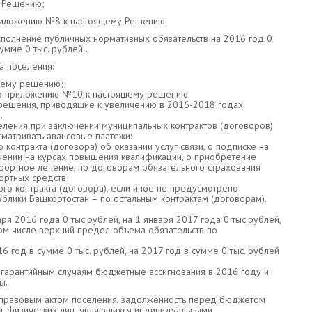
у Решению;
приложению №8 к настоящему Решению.
полнение публичных нормативных обязательств на 2016 год 0
мме 0 тыс. рублей .
а поселения:
щему решению;
но приложению №10 к настоящему решению.
 решения, приводящие к увеличению в 2016-2018 годах
.
селения при заключении муниципальных контрактов (договоров)
усматривать авансовые платежи:
контракта (договора) об оказании услуг связи, о подписке на
учении на курсах повышения квалификации, о приобретение
рортное лечение, по договорам обязательного страхования
ортных средств;
го контракта (договора), если иное не предусмотрено
блики Башкортостан – по остальным контрактам (договорам).
я 2016 года 0 тыс.рублей, на 1 января 2017 года 0 тыс.рублей,
том числе верхний предел объема обязательств по
 год в сумме 0 тыс. рублей, на 2017 год в сумме 0 тыс. рублей
гарантийным случаям бюджетные ассигнования в 2016 году и
ы.
 правовым актом поселения, задолженность перед бюджетом
и, физических лиц, являющихся индивидуальными