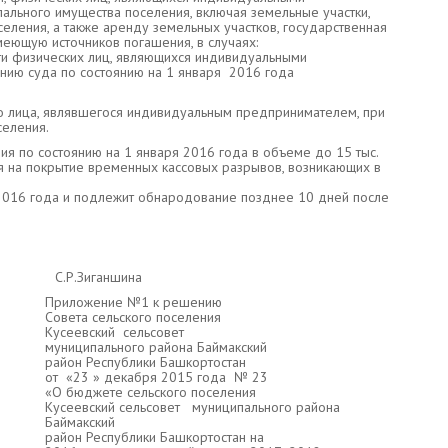
ального имущества поселения, включая земельные участки,
еления, а также аренду земельных участков, государственная
меющую источников погашения, в случаях:
ти физических лиц, являющихся индивидуальными
нию суда по состоянию на 1 января 2016 года
о лица, являвшегося индивидуальным предпринимателем, при
селения.
ния по состоянию на 1 января 2016 года в объеме до 15 тыс.
 на покрытие временных кассовых разрывов, возникающих в
 2016 года и подлежит обнародование позднее 10 дней после
ан: С.Р.Зиганшина
Приложение №1 к решению
Совета сельского поселения
Кусеевский сельсовет
муниципального района Баймакский
район Республики Башкортостан
от «23 » декабря 2015 года № 23
«О бюджете сельского поселения
Кусеевский сельсовет муниципального района
Баймакский
район Республики Башкортостан на