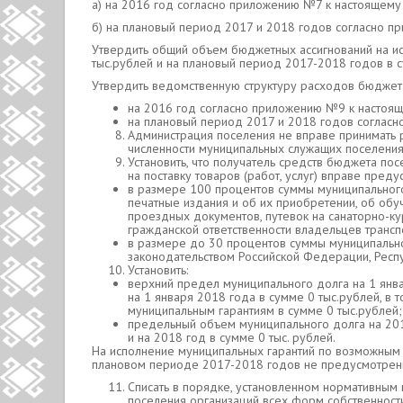
а) на 2016 год согласно приложению №7 к настоящем
б) на плановый период 2017 и 2018 годов согласно 
Утвердить общий объем бюджетных ассигнований на ис
тыс.рублей и на плановый период 2017-2018 годов в су
Утвердить ведомственную структуру расходов бюджет
на 2016 год согласно приложению №9 к настоя
на плановый период 2017 и 2018 годов соглас
Администрация поселения не вправе принимать
численности муниципальных служащих поселения
Установить, что получатель средств бюджета по
на поставку товаров (работ, услуг) вправе пред
в размере 100 процентов суммы муниципального 
печатные издания и об их приобретении, об об
проездных документов, путевок на санаторно-ку
гражданской ответственности владельцев трансп
в размере до 30 процентов суммы муниципально
законодательством Российской Федерации, Респу
Установить:
верхний предел муниципального долга на 1 январ
на 1 января 2018 года в сумме 0 тыс.рублей, в 
муниципальным гарантиям в сумме 0 тыс.рублей;
предельный объем муниципального долга на 2016
и на 2018 год в сумме 0 тыс. рублей.
На исполнение муниципальных гарантий по возможным 
плановом периоде 2017-2018 годов не предусмотрен
Списать в порядке, установленном нормативным
поселения организаций всех форм собственност