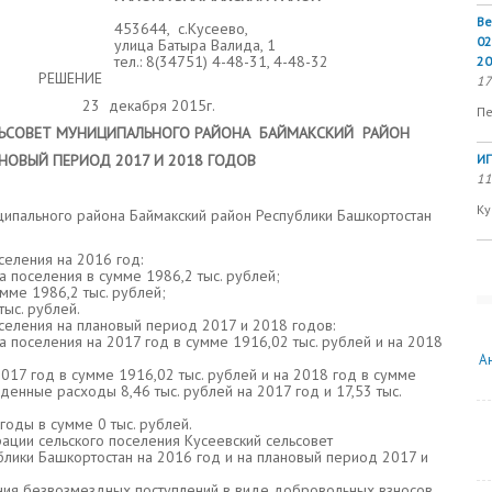
Ве
453644, с.Кусеево,
02
улица Батыра Валида, 1
тел.: 8(34751) 4-48-31, 4-48-32
20
ЕНИЕ
17
екабря 2015г.
Пе
ЕЛЬСОВЕТ МУНИЦИПАЛЬНОГО РАЙОНА БАЙМАКСКИЙ РАЙОН
НОВЫЙ ПЕРИОД 2017 И 2018 ГОДОВ
ИП
11
Ку
ципального района Баймакский район Республики Башкортостан
селения на 2016 год:
поселения в сумме 1986,2 тыс. рублей;
ме 1986,2 тыс. рублей;
ыс. рублей.
селения на плановый период 2017 и 2018 годов:
оселения на 2017 год в сумме 1916,02 тыс. рублей и на 2018
А
17 год в сумме 1916,02 тыс. рублей и на 2018 год в сумме
жденные расходы 8,46 тыс. рублей на 2017 год и 17,53 тыс.
оды в сумме 0 тыс. рублей.
ации сельского поселения Кусеевский сельсовет
блики Башкортостан на 2016 год и на плановый период 2017 и
ения безвозмездных поступлений в виде добровольных взносов