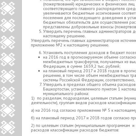
(пожертвований) юридических и физических лиц
соответствующего главного распорядителя сред
увеличиваются бюджетные ассигнования соотве
поселения для последующего доведения в уста
бюджетных обязательств для осуществления рас
представлены добровольные взносы (пожертвов
Утвердить перечень главных администраторов 
настоящему решению.
Утвердить перечень главных администраторов источн
приложению №2 к настоящему решению.
Установить поступления доходов в бюджет посел
на 2016 год в прогнозируемом объеме согласн
межбюджетных трансфертов, получаемых из вы
Федерации, в сумме 1659,2 тыс. рублей;
на плановый период 2017 и 2018 годов в прог
решению, в том числе объем межбюджетных тр
системы Российской Федерации, соответственно, в
Утвердить в пределах общего объема расходов
Башкортостан, установленного пунктом 1 насто
муниципального района:
1) по разделам, подразделам, целевым статьям (мун
деятельности), группам видов расходов классификаци
а) на 2016 год согласно приложению № 5 к настоящем
б) на плановый период 2017 и 2018 годов согласно 
2) по целевым статьям (муниципальным программам и
расходов классификации расходов бюджетов: