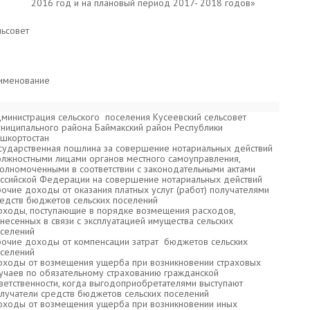
2016 год и на плановый период 2017- 2018 годов»
льсовет
именование
министрация сельского поселения Кусеевский сельсовет
ниципального района Баймакский район Республики
шкортостан
сударственная пошлина за совершение нотариальных действий
лжностными лицами органов местного самоуправления,
олномоченными в соответствии с законодательными актами
ссийской Федерации на совершение нотариальных действий
очие доходы от оказания платных услуг (работ) получателями
едств бюджетов сельских поселений
ходы, поступающие в порядке возмещения расходов,
несенных в связи с эксплуатацией имущества сельских
селений
очие доходы от компенсации затрат бюджетов сельских
селений
ходы от возмещения ущерба при возникновении страховых
учаев по обязательному страхованию гражданской
ветственности, когда выгодоприобретателями выступают
лучатели средств бюджетов сельских поселений
ходы от возмещения ущерба при возникновении иных