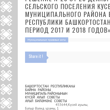
СЕЛЬСКОГО ПОСЕЛЕНИЯ КУС
МУНИЦИПАЛЬНОГО РАЙОНА 
РЕСПУБЛИКИ БАШКОРТОСТАН
ПЕРИОД 2017 И 2018 ГОДОВ
Муниципальные правовые акты
Share it !
БАШ
ОРТОСТАН РЕСПУБЛИКА
һ
Ы
БАЙМА
РАЙОНЫ
МУНИЦИПАЛЬ РАЙОНЫНЫН
К
Ү
СЕЙ АУЫЛ СОВЕТЫ
АУЫЛ БИЛ
Ә
М
Әһ
Е СОВЕТЫ
453644,Күсей ауылы,
Батыр Вәлид урамы, 1