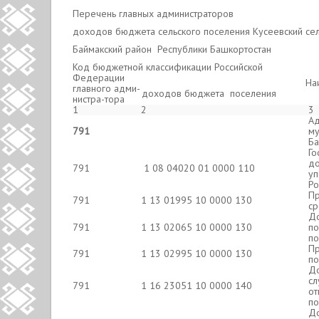
Перечень главных администраторов
доходов бюджета сельского поселения Кусеевский се
Баймакский район Республики Башкортостан
Код бюджетной классификации Российской
Федерации
На
главного адми-
доходов бюджета поселения
нистра-тора
1
2
3
Ад
791
му
Ба
Го
до
791
1 08 04020 01 0000 110
уп
Ро
Пр
791
1 13 01995 10 0000 130
ср
До
791
1 13 02065 10 0000 130
по
по
Пр
791
1 13 02995 10 0000 130
по
До
сл
791
1 16 23051 10 0000 140
от
по
До