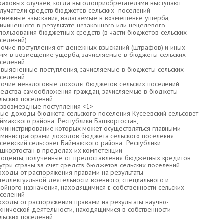
раховых случаев, когда выгодоприобретателями выступают
лучатели средств бюджетов сельских поселений
нежные взыскания, налагаемые в возмещение ущерба,
ичиненного в результате незаконного или нецелевого
пользования бюджетных средств (в части бюджетов сельских
селений)
очие поступления от денежных взысканий (штрафов) и иных
мм в возмещение ущерба, зачисляемые в бюджеты сельских
селений
выясненные поступления, зачисляемые в бюджеты сельских
селений
очие неналоговые доходы бюджетов сельских поселений
едства самообложения граждан, зачисляемые в бюджеты
льских поселений
звозмездные поступления <1>
ые доходы бюджета сельского поселения Кусеевский сельсовет
ймакского района Республики Башкортостан,
министрирование которых может осуществляться главными
министраторами доходов бюджета сельского поселения
сеевский сельсовет Баймакского района Республики
шкортостан в пределах их компетенции
оценты, полученные от предоставления бюджетных кредитов
утри страны за счет средств бюджетов сельских поселений
ходы от распоряжения правами на результаты
теллектуальной деятельности военного, специального и
ойного назначения, находящимися в собственности сельских
селений
ходы от распоряжения правами на результаты научно-
хнической деятельности, находящимися в собственности
льских поселений