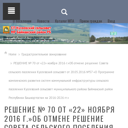
О поселении
Новости
Каталог МПА
Прием граждан
Вход
Home
Градостроительное зонирование
РЕШЕНИЕ № 70 от «22» ноября 2016 г.»Об отмене решение Совета
сельского поселения Кусеевский сельсовет от 20.05.2016 №57 «О Программе
комплексного развития систем коммунальной инфраструктуры сельского
поселения Кусеевский сельсовет муниципального района Баймакский район
Республики Башкортостан на 2016-2026 гг.»
РЕШЕНИЕ № 70 ОТ «22» НОЯБРЯ
2016 Г.»ОБ ОТМЕНЕ РЕШЕНИЕ
СОВЕТА СЕЛЬСКОГО ПОСЕЛЕНИЯ