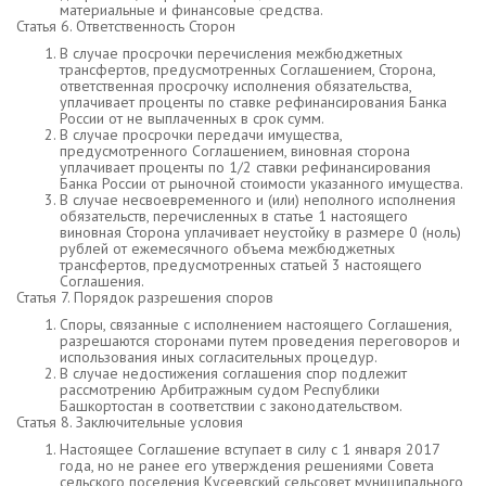
материальные и финансовые средства.
Статья 6. Ответственность Сторон
В случае просрочки перечисления межбюджетных
трансфертов, предусмотренных Соглашением, Сторона,
ответственная просрочку исполнения обязательства,
уплачивает проценты по ставке рефинансирования Банка
России от не выплаченных в срок сумм.
В случае просрочки передачи имущества,
предусмотренного Соглашением, виновная сторона
уплачивает проценты по 1/2 ставки рефинансирования
Банка России от рыночной стоимости указанного имущества.
В случае несвоевременного и (или) неполного исполнения
обязательств, перечисленных в статье 1 настоящего
виновная Сторона уплачивает неустойку в размере 0 (ноль)
рублей от ежемесячного объема межбюджетных
трансфертов, предусмотренных статьей 3 настоящего
Соглашения.
Статья 7. Порядок разрешения споров
Споры, связанные с исполнением настоящего Соглашения,
разрешаются сторонами путем проведения переговоров и
использования иных согласительных процедур.
В случае недостижения соглашения спор подлежит
рассмотрению Арбитражным судом Республики
Башкортостан в соответствии с законодательством.
Статья 8. Заключительные условия
Настоящее Соглашение вступает в силу с 1 января 2017
года, но не ранее его утверждения решениями Совета
сельского поселения Кусеевский сельсовет муниципального