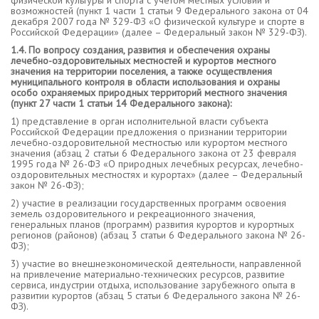
физической культуры и спорта с учетом местных условий и
возможностей (пункт 1 части 1 статьи 9 Федерального закона от 04
декабря 2007 года № 329-ФЗ «О физической культуре и спорте в
Российской Федерации» (далее – Федеральный закон № 329-ФЗ).
1.4. По вопросу создания, развития и обеспечения охраны
лечебно-оздоровительных местностей и курортов местного
значения на территории поселения, а также осуществления
муниципального контроля в области использования и охраны
особо охраняемых природных территорий местного значения
(пункт 27 части 1 статьи 14 Федерального закона):
1) представление в орган исполнительной власти субъекта
Российской Федерации предложения о признании территории
лечебно-оздоровительной местностью или курортом местного
значения (абзац 2 статьи 6 Федерального закона от 23 февраля
1995 года № 26-ФЗ «О природных лечебных ресурсах, лечебно-
оздоровительных местностях и курортах» (далее – Федеральный
закон № 26-ФЗ);
2) участие в реализации государственных программ освоения
земель оздоровительного и рекреационного значения,
генеральных планов (программ) развития курортов и курортных
регионов (районов) (абзац 3 статьи 6 Федерального закона № 26-
ФЗ);
3) участие во внешнеэкономической деятельности, направленной
на привлечение материально-технических ресурсов, развитие
сервиса, индустрии отдыха, использование зарубежного опыта в
развитии курортов (абзац 5 статьи 6 Федерального закона № 26-
ФЗ).