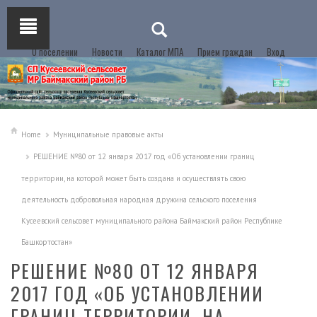
О поселении
Новости
Каталог МПА
Прием граждан
Вход
Home
Муниципальные правовые акты
РЕШЕНИЕ №80 от 12 января 2017 год «Об установлении границ
территории, на которой может быть создана и осуществлять свою
деятельность добровольная народная дружина сельского поселения
Кусеевский сельсовет муниципального района Баймакский район Республике
Башкортостан»
РЕШЕНИЕ №80 ОТ 12 ЯНВАРЯ
2017 ГОД «ОБ УСТАНОВЛЕНИИ
ГРАНИЦ ТЕРРИТОРИИ, НА