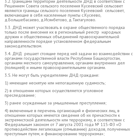
3.2. Границами территории деятельности ДНД в соответствии с
Решением Совета сельского поселения Кусеевский сельсовет
являются границы сельского поселения Кусеевский сельсовет,
включающие в себя населенные пункты с.Кусеево,
д.Большебасаево, д.Исянбетово, д.Тактагулово.
3.3. ДНД может участвовать в охране общественного порядка
только после внесения их в региональный реестр народных
дружин и общественных объединений правоохранительной
направленности порядке установленном федеральным
законодательством.
3.4. ДНД решает стоящие перед ней задачи во взаимодействии с
органами государственной власти Республики Башкортостан,
органами местного самоуправления, органами внутренних дел
(полицией) и иными правоохранительными органами.
3.5. Не могут быть учредителями ДНД граждане:
1) имеющие неснятую или непогашенную судимость;
2) в отношении которых осуществляется уголовное
преследование;
3) ранее осужденные за умышленные преступления;
4) включенные в перечень организаций и физических лиц, в
отношении которых имеются сведения об их причастности к
экстремистской деятельности или терроризму, в соответствии с
Федеральным законом от 7 августа 2001 года № 115-ФЗ «О
противодействии легализации (отмыванию) доходов, полученных
преступным путем, и финансированию терроризма»;