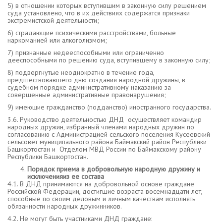
5) в отношении которых вступившим в законную силу решением
суда установлено, что в их действиях содержатся признаки
экстремистской деятельности;
6) страдающие психическими расстройствами, больные
наркоманией или алкоголизмом;
7) признанные недееспособными или ограниченно
дееспособными по решению суда, вступившему в законную силу;
8) подвергнутые неоднократно в течение года,
предшествовавшего дню создания народной дружины, в
судебном порядке административному наказанию за
совершенные административные правонарушения;
9) имеющие гражданство (подданство) иностранного государства.
3.6. Руководство деятельностью ДНД осуществляет командир
народных дружин, избранный членами народных дружин по
согласованию с Администрацией сельского поселения Кусеевский
сельсовет муниципального района Баймакский район Республики
Башкортостан и Отделом МВД России по Баймакскому району
Республики Башкортостан.
Порядок приема в добровольную народную дружину и
исключения
из ее состава
4.1. В ДНД принимаются на добровольной основе граждане
Российской Федерации, достигшие возраста восемнадцати лет,
способные по своим деловым и личным качествам исполнять
обязанности народных дружинников.
4.2. Не могут быть участниками ДНД граждане: