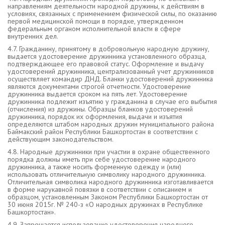
направлениям деятельности народной дружины, к действиям в
условиях, связанных с применением физической силы, по оказанию
первой медицинской помощи в порядке, утвержденном
федеральным органом исполнительной власти в сфере
внутренних дел.
4.7. Гражданину, принятому в добровольную народную дружину,
выдается удостоверение дружинника установленного образца,
подтверждающее его правовой статус. Оформление и выдачу
удостоверений дружинника, централизованный учет дружинников
осуществляет командир ДНД. Бланки удостоверений дружинника
являются документами строгой отчетности. Удостоверение
дружинника выдается сроком на пять лет. Удостоверение
дружинника подлежит изъятию у гражданина в случае его выбытия
(отчисления) из дружины. Образцы бланков удостоверений
дружинника, порядок их оформления, выдачи и изъятия
определяются штабом народных дружин муниципального района
Баймакский район Республики Башкортостан в соответствии с
действующим законодательством.
4.8. Народные дружинники при участии в охране общественного
порядка должны иметь при себе удостоверение народного
дружинника, а также носить форменную одежду и (или)
использовать отличительную символику народного дружинника.
Отличительная символика народного дружинника изготавливается
в форме нарукавной повязки в соответствии с описанием и
образцом, установленным Законом Республики Башкортостан от
30 июня 2015г. № 240-з «О народных дружинах в Республике
Башкортостан».
4.9. Запрещается использование удостоверения народного