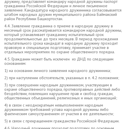
дружину, представляет командиру народной дружины паспорт
гражданина Российской Федерации и личное письменное
заявление. Кандидатура народного дружинника согласовывается
штабом народных дружин муниципального района Баймакский
район Республики Башкортостан.
4.4. Заявление гражданина о приеме в народную дружину в
месячный срок рассматривается командиром народной дружины,
который устанавливает гражданину испытательный срок
продолжительностью до трех месяцев. В период прохождения
испытательного срока кандидат в народную дружину проходит
правовую и специальную подготовку, принимает участие в
отдельных мероприятиях по охране общественного порядка.
4.5. Гражданин может быть исключен из ДНД по следующим
основаниям:
1) на основании личного заявления народного дружинника;
2) при наступлении обстоятельств, указанных в п. 4.2 положения;
3) при совершении народным дружинником, участвующим в
охране общественного порядка, противоправных действий либо
бездействии, повлекших нарушение прав и свобод граждан,
общественных объединений, религиозных и иных организаций;
4) в связи с неоднократным невыполнением народным
дружинником требований устава народной дружины либо
фактическим самоустранением от участия в ее деятельности;
5) в связи с прекращением гражданства Российской Федерации.
4.6. Народный дружинник проходит подготовку по основным