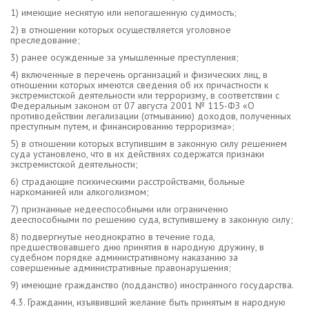
1) имеющие неснятую или непогашенную судимость;
2) в отношении которых осуществляется уголовное
преследование;
3) ранее осужденные за умышленные преступления;
4) включенные в перечень организаций и физических лиц, в
отношении которых имеются сведения об их причастности к
экстремистской деятельности или терроризму, в соответствии с
Федеральным законом от 07 августа 2001 № 115-ФЗ «О
противодействии легализации (отмыванию) доходов, полученных
преступным путем, и финансированию терроризма»;
5) в отношении которых вступившим в законную силу решением
суда установлено, что в их действиях содержатся признаки
экстремистской деятельности;
6) страдающие психическими расстройствами, больные
наркоманией или алкоголизмом;
7) признанные недееспособными или ограниченно
дееспособными по решению суда, вступившему в законную силу;
8) подвергнутые неоднократно в течение года,
предшествовавшего дню принятия в народную дружину, в
судебном порядке административному наказанию за
совершенные административные правонарушения;
9) имеющие гражданство (подданство) иностранного государства.
4.3. Гражданин, изъявивший желание быть принятым в народную