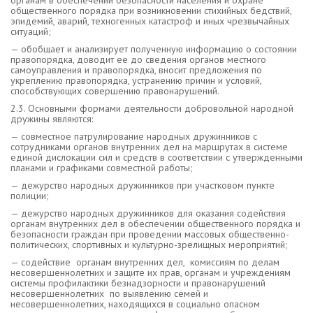
органам в обеспечении безопасности населения и охране
общественного порядка при возникновении стихийных бедствий,
эпидемий, аварий, техногенных катастроф и иных чрезвычайных
ситуаций;
— обобщает и анализирует полученную информацию о состоянии
правопорядка, доводит ее до сведения органов местного
самоуправления и правопорядка, вносит предложения по
укреплению правопорядка, устранению причин и условий,
способствующих совершению правонарушений.
2.3. Основными формами деятельности добровольной народной
дружины являются:
— совместное патрулирование народных дружинников с
сотрудниками органов внутренних дел на маршрутах в системе
единой дислокации сил и средств в соответствии с утвержденными
планами и графиками совместной работы;
— дежурство народных дружинников при участковом пункте
полиции;
— дежурство народных дружинников для оказания содействия
органам внутренних дел в обеспечении общественного порядка и
безопасности граждан при проведении массовых общественно-
политических, спортивных и культурно-зрелищных мероприятий;
— содействие органам внутренних дел, комиссиям по делам
несовершеннолетних и защите их прав, органам и учреждениям
системы профилактики безнадзорности и правонарушений
несовершеннолетних по выявлению семей и
несовершеннолетних, находящихся в социально опасном