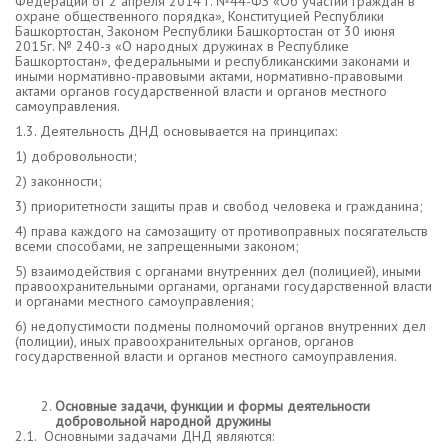
Федерации от 2 апреля 2014 г. №44-ФЗ «Об участии граждан в
охране общественного порядка», Конституцией Республики
Башкортостан, Законом Республики Башкортостан от 30 июня
2015г. № 240-з «О народных дружинах в Республике
Башкортостан», федеральными и республиканскими законами и
иными нормативно-правовыми актами, нормативно-правовыми
актами органов государственной власти и органов местного
самоуправления.
1.3. Деятельность ДНД основывается на принципах:
1) добровольности;
2) законности;
3) приоритетности защиты прав и свобод человека и гражданина;
4) права каждого на самозащиту от противоправных посягательств
всеми способами, не запрещенными законом;
5) взаимодействия с органами внутренних дел (полицией), иными
правоохранительными органами, органами государственной власти
и органами местного самоуправления;
6) недопустимости подмены полномочий органов внутренних дел
(полиции), иных правоохранительных органов, органов
государственной власти и органов местного самоуправления.
Основные задачи, функции и формы деятельности
добровольной народной дружины
2.1. Основными задачами ДНД являются: