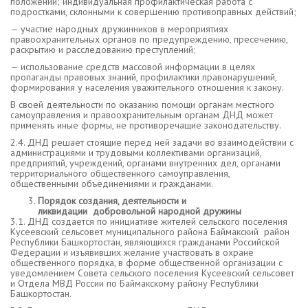
положении; индивидуальная профилактическая работа с
подростками, склонными к совершению противоправных действий;
— участие народных дружинников в мероприятиях
правоохранительных органов по предупреждению, пресечению,
раскрытию и расследованию преступлений;
— использование средств массовой информации в целях
пропаганды правовых знаний, профилактики правонарушений,
формирования у населения уважительного отношения к закону.
В своей деятельности по оказанию помощи органам местного
самоуправления и правоохранительным органам ДНД может
применять иные формы, не противоречащие законодательству.
2.4. ДНД решает стоящие перед ней задачи во взаимодействии с
администрациями и трудовыми коллективами организаций,
предприятий, учреждений, органами внутренних дел, органами
территориального общественного самоуправления,
общественными объединениями и гражданами.
Порядок создания, деятельности и
ликвидации
добровольной народной дружины
3.1. ДНД создается по инициативе жителей сельского поселения
Кусеевский сельсовет муниципального района Баймакский район
Республики Башкортостан, являющихся гражданами Российской
Федерации и изъявивших желание участвовать в охране
общественного порядка, в форме общественной организации с
уведомлением Совета сельского поселения Кусеевский сельсовет
и Отдела МВД России по Баймакскому району Республики
Башкортостан.