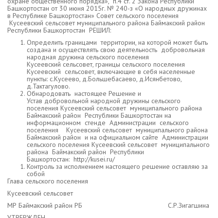
охране общественного порядка», п.4 ст. 2 Закона Республики
Башкортостан от 30 июня 2015г. № 240-з «О народных дружинах
в Республике Башкортостан» Совет сельского поселения
Кусеевский сельсовет муниципального района Баймакский район
Республики Башкортостан РЕШИЛ:
Определить границами территории, на которой может быть
создана и осуществлять свою деятельность добровольная
народная дружина сельского поселения
Кусеевский сельсовет, границы сельского поселения
Кусеевский сельсовет, включающие в себя населенные
пункты: с.Кусеево, д.Большебасаево, д.Исянбетово,
д.Тактагулово.
Обнародовать настоящее Решение и
Устав добровольной народной дружины сельского
поселения Кусеевский сельсовет муниципального района
Баймакский район Республики Башкортостан на
информационном стенде Администрации сельского
поселения Кусеевский сельсовет муниципального района
Баймакский район и на официальном сайте Администрации
сельского поселения Кусеевский сельсовет муниципального
района Баймакский район Республики
Башкортостан: http://kusei.ru/
Контроль за исполнением настоящего решение оставляю за
собой
Глава сельского поселения
Кусеевский сельсовет
МР Баймакский район РБ С.Р.Зигагшина
УТВЕРЖДЕН