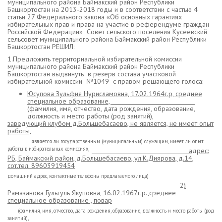
муниципального района Баймакский район Республики
Башкортостан на 2013-2018 годы и в соответствии с частью 4
статьи 27 Федерального закона «Об основных гарантиях
избирательных прав и права на участие в референдуме граждан
Российской Федерации» Совет сельского поселения Кусеевский
сельсовет муниципального района Баймакский район Республики
Башкортостан РЕШИЛ:
1.Предложить территориальной избирательной комиссии
муниципального района Баймакский район Республики
Башкортостан выдвинуть
в резерв состава участковой
избирательной комиссии №1049 с правом решающего голоса:
Юсупова Зульфия Нурисламовна, 17.02.1964г.р, среднее
специальное образование,
(фамилия, имя, отчество, дата рождения, образование,
должность и место работы (род занятий),
заведующий клубом д.Большебасаево, не является, не имеет опыт
работы,
является ли государственным (муниципальным) служащим, имеет ли опыт
работы в избирательных комиссиях,
адрес:
РБ, Баймакский район, д.Большебасаево, ул.К.Диярова, д.14,
сот.тел. 89603919454
домашний адрес, контактные телефоны предлагаемого лица)
2
)
Рамазанова Гульгуль Якуповна, 16.02.1967г.р.,среднее
специальное образование , повар
(фамилия, имя, отчество, дата рождения, образование, должность и место работы (род
занятий),