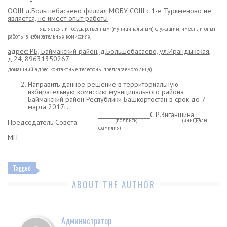
ООШ д.Большебасаево филиал МОБУ СОШ с.1-е Туркменово не
является, не имеет опыт работы
является ли государственным (муниципальным) служащим, имеет ли опыт
работы в избирательных комиссиях,
адрес: РБ, Баймакский район, д.Большебасаево, ул.Ирандыкская,
д.24, 89631350267
домашний адрес, контактные телефоны предлагаемого лица)
Направить данное решение в территориальную
избирательную комиссию муниципального района
Баймакский район Республики Башкортостан в срок до 7
марта 2017г.
_________________
С.Р.Зиганшина__
(подпись) (инициалы,
Председатель Совета
фамилия)
МП
Tagged
ABOUT THE AUTHOR
Администратор