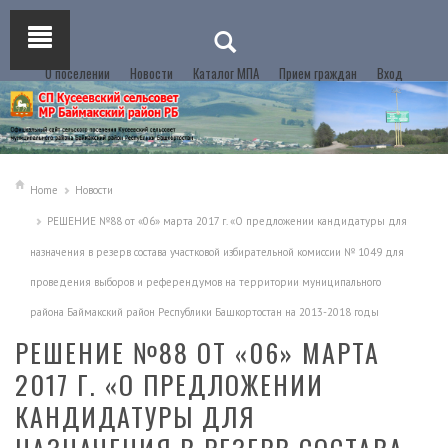
О поселении
Новости
Каталог МПА
Прием граждан
Вход
Home
Новости
РЕШЕНИЕ №88 от «06» марта 2017 г. «О предложении кандидатуры для
назначения в резерв состава участковой избирательной комиссии № 1049 для
проведения выборов и референдумов на территории муниципального
района Баймакский район Республики Башкортостан на 2013-2018 годы
РЕШЕНИЕ №88 ОТ «06» МАРТА
2017 Г. «О ПРЕДЛОЖЕНИИ
КАНДИДАТУРЫ ДЛЯ