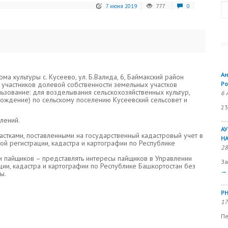
Se
7 июня 2019
777
0
Ан
ма культуры с. Кусеево, ул. Б.Валида, 6, Баймакский район
участников долевой собственности земельных участков
Ро
ьзование: для возделывания сельскохозяйственных культур,
6 
хождение) по сельскому поселению Кусеевский сельсовет и
23
лений.
А
стками, поставленными на государственный кадастровый учет в
Н
й регистрации, кадастра и картографии по Республике
28
 пайщиков – представлять интересы пайщиков в Управлении
За
ии, кадастра и картографии по Республике Башкортостан без
→
ы.
РН
17
Пе