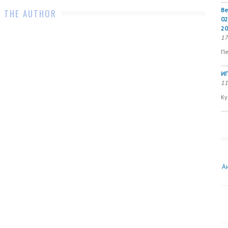
Ве
 THE AUTHOR
02
20
17
Пе
ИП
11
Ку
А