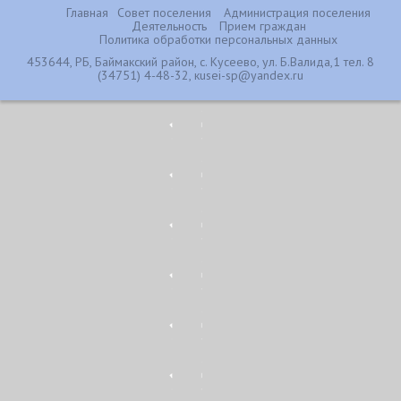
Главная
Совет поселения
Администрация поселения
Деятельность
Прием граждан
Политика обработки персональных данных
453644, РБ, Баймакский район, с. Кусеево, ул. Б.Валида,1 тел. 8
(34751) 4-48-32, кusei-sp@yandex.ru