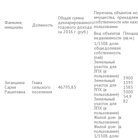
Перечень объектов н
имущества, принадлеж
Общая сумма
собственности или нах
Фамилия,
декларированного
Должность
пользовании
инициалы
годового дохода
за 2016 г. (руб.)
Вид объектов
Площад
недвижимости
(кв.м.)
1/1508 доли
общедолевая
собственность
(пай)
Земельный
участок для
ЛПХ (в
пользование)
3900
Земельный
Зиганшина
Глава
1393
участок для
Сария
сельского
46795,85
1585
ЛПХ (в
Рашитовна
поселения
3000
пользование)
54,9
Земельный
82
участок для
ЛПХ (в
пользование)
Жилой дом (в
пользование)
Жилой дом (в
пользование)
1/1508 доли