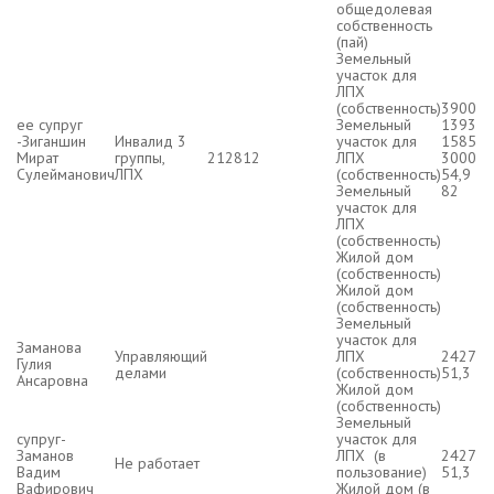
общедолевая
собственность
(пай)
Земельный
участок для
ЛПХ
(собственность)
3900
ее супруг
Земельный
1393
-Зиганшин
Инвалид 3
участок для
1585
Мират
группы,
212812
ЛПХ
3000
Сулейманович
ЛПХ
(собственность)
54,9
Земельный
82
участок для
ЛПХ
(собственность)
Жилой дом
(собственность)
Жилой дом
(собственность)
Земельный
участок для
Заманова
Управляющий
ЛПХ
2427
Гулия
делами
(собственность)
51,3
Ансаровна
Жилой дом
(собственность)
Земельный
супруг-
участок для
Заманов
ЛПХ (в
2427
Не работает
Вадим
пользование)
51,3
Вафирович
Жилой дом (в