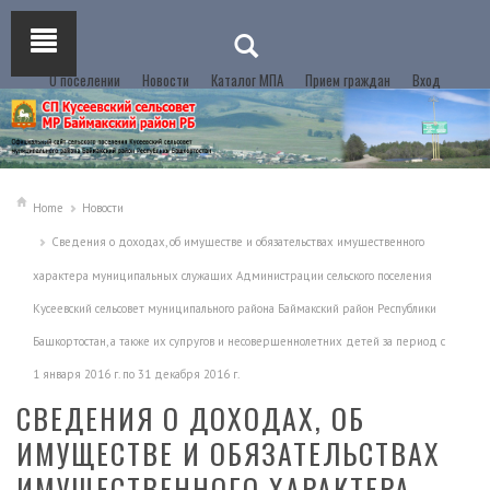
О поселении
Новости
Каталог МПА
Прием граждан
Вход
Home
Новости
Сведения о доходах, об имуществе и обязательствах имущественного
характера муниципальных служащих Администрации сельского поселения
Кусеевский сельсовет муниципального района Баймакский район Республики
Башкортостан, а также их супругов и несовершеннолетних детей за период с
1 января 2016 г. по 31 декабря 2016 г.
СВЕДЕНИЯ О ДОХОДАХ, ОБ
ИМУЩЕСТВЕ И ОБЯЗАТЕЛЬСТВАХ
ИМУЩЕСТВЕННОГО ХАРАКТЕРА