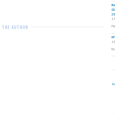
Ве
02
20
17
 THE AUTHOR
Пе
ИП
11
Ку
А