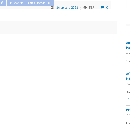
Se
ЕЙ
Информация для населения
26 августа 2022
587
0
Ан
Ро
6 
23
А
Н
28
За
→
РН
17
Пе