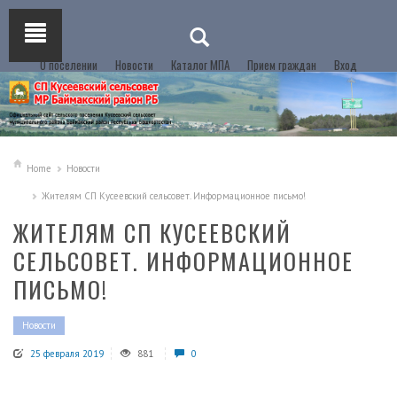
О поселении
Новости
Каталог МПА
Прием граждан
Вход
Home
Новости
Жителям СП Кусеевский сельсовет. Информационное письмо!
ЖИТЕЛЯМ СП КУСЕЕВСКИЙ
СЕЛЬСОВЕТ. ИНФОРМАЦИОННОЕ
ПИСЬМО!
Новости
25 февраля 2019
881
0