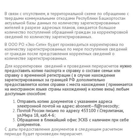
В связи с отсутствием, в территориальной схеме по обращению с
твердыми коммунальными отходами Республики Башкортостан
актуальной базы данных по количеству зарегистрированных
жителей в разрезе адресных планов, ожидается большое
количество поступлений обращений граждан за корректировкой
сведений по количеству зарегистрированных.
В ООО РО «Эко-Сити» будет производиться корректировка по
количеству зарегистрированных по мере поступления сведений
от граждан после представления корректных сведений о
количестве зарегистрированных.
Для корректировки сведений и проведения перерасчетов
нужно
предоставить копию паспорта и справку о составе семьи или
справку о временной регистрации ( в случае нахождения
зарегистрированных за границей РФ дополнительно
предоставляется копия справки с места нахождения ( принимается
на иностранном языке страны нахождения) и копию визы) любым
доступным способом:
Отправить копию документов с указанием адреса
электронной почтой на адрес:
abonent
—
fl
@
roecocity
;
Почтой России письмо по адресу 453100 г.Стерлитамак,
ул.Мира 18, каб.4-6;
Обращение в ближайший офис ЭСКБ с наличием при себе
документов.
С даты предоставления документов в следующем расчетном
периоде будет произведен перерасчет.