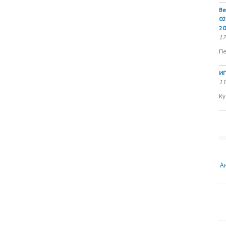
Ве
02
20
17
Пе
ИП
11
Ку
А