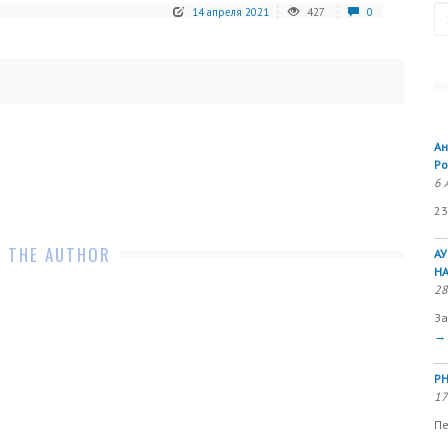
Se
14 апреля 2021
427
0
Ан
Ро
6 
23
 THE AUTHOR
А
Н
28
За
→
РН
17
Пе