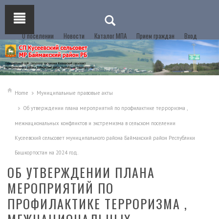
О поселении
Новости
Каталог МПА
Прием граждан
Вход
Home
Муниципальные правовые акты
Об утверждении плана мероприятий по профилактике терроризма ,
межнациональных конфликтов и экстремизма в сельском поселении
Кусеевский сельсовет муниципального района Баймакский район Республики
Башкортостан на 2024 год.
ОБ УТВЕРЖДЕНИИ ПЛАНА
МЕРОПРИЯТИЙ ПО
ПРОФИЛАКТИКЕ ТЕРРОРИЗМА ,