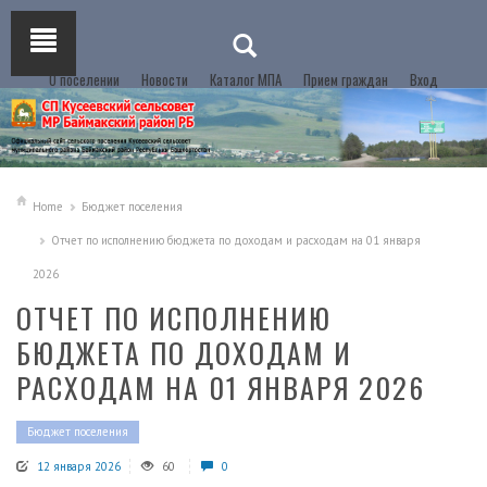
О поселении
Новости
Каталог МПА
Прием граждан
Вход
Home
Бюджет поселения
Отчет по исполнению бюджета по доходам и расходам на 01 января
2026
ОТЧЕТ ПО ИСПОЛНЕНИЮ
БЮДЖЕТА ПО ДОХОДАМ И
РАСХОДАМ НА 01 ЯНВАРЯ 2026
Бюджет поселения
12 января 2026
60
0