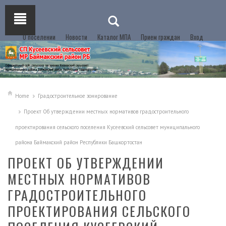
О поселении
Новости
Каталог МПА
Прием граждан
Вход
Home
Градостроительное зонирование
Проект Об утверждении местных нормативов градостроительного
проектирования сельского поселения Кусеевский сельсовет муниципального
района Баймакский район Республики Башкортостан
ПРОЕКТ ОБ УТВЕРЖДЕНИИ
МЕСТНЫХ НОРМАТИВОВ
ГРАДОСТРОИТЕЛЬНОГО
ПРОЕКТИРОВАНИЯ СЕЛЬСКОГО