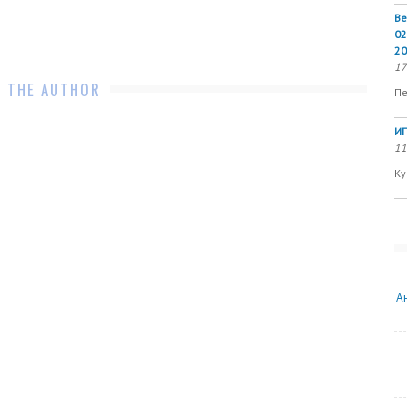
Ве
02
20
17
 THE AUTHOR
Пе
ИП
11
Ку
А