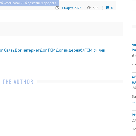
Se
об использовании бюджетных средств
1 марта 2023
508
0
Ан
г Связь
Дог интернет
Дог ГСМ
Дог видеонабл
ГСМ сч янв
Ро
6 
23
А
 THE AUTHOR
Н
28
За
→
РН
17
Пе