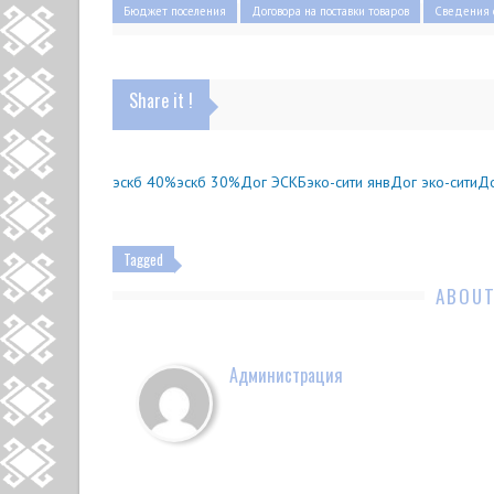
Бюджет поселения
Договора на поставки товаров
Сведения 
Share it !
эскб 40%
эскб 30%
Дог ЭСКБ
эко-сити янв
Дог эко-сити
До
Tagged
ABOUT
Администрация