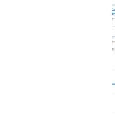
Ве
02
20
17
Пе
ИП
11
Ку
А